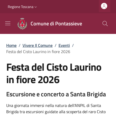
Salta al contenuto principale
Vai al contenuto del piè di pagina
Slim top
Regione Toscana
Comune di Pontassieve
Briciole di pane
Home
/
Vivere Il Comune
/
Eventi
/
Festa del Cisto Laurino in fiore 2026
Festa del Cisto Laurino
in fiore 2026
Escursione e concerto a Santa Brigida
Una giornata immersi nella natura dell'ANPIL di Santa
Brigida tra escursioni guidate alla scoperta del raro Cisto