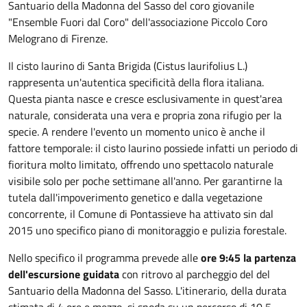
Santuario della Madonna del Sasso del coro giovanile
"Ensemble Fuori dal Coro" dell'associazione Piccolo Coro
Melograno di Firenze.
Il cisto laurino di Santa Brigida (Cistus laurifolius L.)
rappresenta un'autentica specificità della flora italiana.
Questa pianta nasce e cresce esclusivamente in quest'area
naturale, considerata una vera e propria zona rifugio per la
specie. A rendere l'evento un momento unico è anche il
fattore temporale: il cisto laurino possiede infatti un periodo di
fioritura molto limitato, offrendo uno spettacolo naturale
visibile solo per poche settimane all'anno. Per garantirne la
tutela dall'impoverimento genetico e dalla vegetazione
concorrente, il Comune di Pontassieve ha attivato sin dal
2015 uno specifico piano di monitoraggio e pulizia forestale.
Nello specifico il programma prevede alle
ore 9:45 la partenza
dell'escursione guidata
con ritrovo al parcheggio del del
Santuario della Madonna del Sasso. L'itinerario, della durata
stimata di 4 ore e mezzo, si snoda su un percorso di 10,5