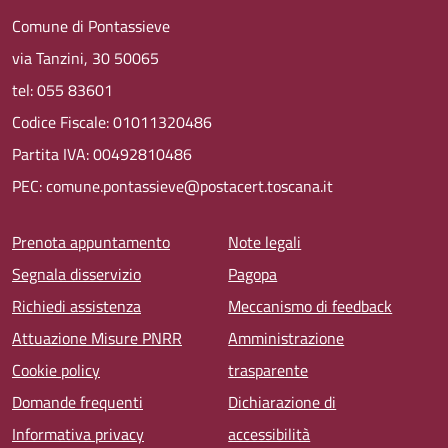
Comune di Pontassieve
via Tanzini, 30 50065
tel: 055 83601
Codice Fiscale: 01011320486
Partita IVA: 00492810486
PEC: comune.pontassieve@postacert.toscana.it
Menu piè di pagina
Prenota appuntamento
Note legali
Segnala disservizio
Pagopa
Richiedi assistenza
Meccanismo di feedback
Attuazione Misure PNRR
Amministrazione
Cookie policy
trasparente
Domande frequenti
Dichiarazione di
Informativa privacy
accessibilità