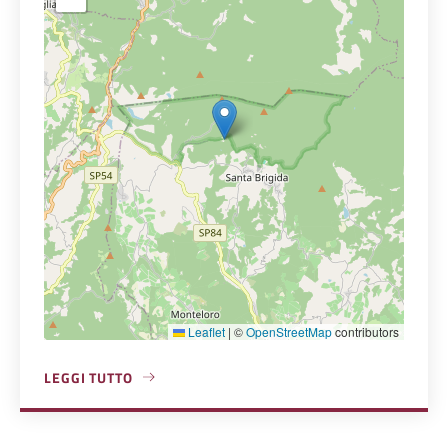
Leaflet
|
©
OpenStreetMap
contributors
LEGGI TUTTO
A PROPOSITO DI SANTUARIO MADONNA DELLE GRAZIE AL 