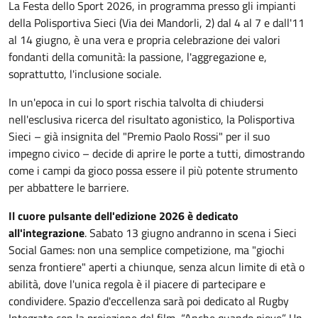
La Festa dello Sport 2026, in programma presso gli impianti
della Polisportiva Sieci (Via dei Mandorli, 2) dal 4 al 7 e dall'11
al 14 giugno, è una vera e propria celebrazione dei valori
fondanti della comunità: la passione, l'aggregazione e,
soprattutto, l'inclusione sociale.
In un'epoca in cui lo sport rischia talvolta di chiudersi
nell'esclusiva ricerca del risultato agonistico, la Polisportiva
Sieci – già insignita del "Premio Paolo Rossi" per il suo
impegno civico – decide di aprire le porte a tutti, dimostrando
come i campi da gioco possa essere il più potente strumento
per abbattere le barriere.
Il cuore pulsante dell'edizione 2026 è dedicato
all'integrazione
. Sabato 13 giugno andranno in scena i Sieci
Social Games: non una semplice competizione, ma "giochi
senza frontiere" aperti a chiunque, senza alcun limite di età o
abilità, dove l'unica regola è il piacere di partecipare e
condividere. Spazio d'eccellenza sarà poi dedicato al Rugby
Integrato con la proiezione del film “Anche quando piove”. Un