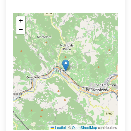
+
−
Leaflet
|
©
OpenStreetMap
contributors