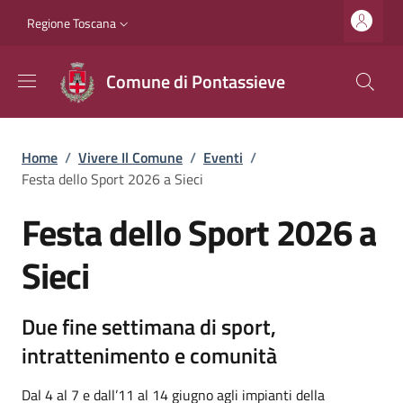
Salta al contenuto principale
Vai al contenuto del piè di pagina
Slim top
Regione Toscana
Comune di Pontassieve
Briciole di pane
Home
/
Vivere Il Comune
/
Eventi
/
Festa dello Sport 2026 a Sieci
Festa dello Sport 2026 a
Sieci
Due fine settimana di sport,
intrattenimento e comunità
Dal 4 al 7 e dall’11 al 14 giugno agli impianti della