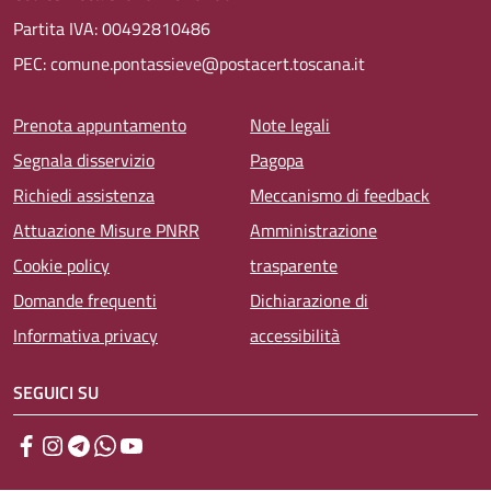
Partita IVA: 00492810486
PEC: comune.pontassieve@postacert.toscana.it
Menu piè di pagina
Prenota appuntamento
Note legali
Segnala disservizio
Pagopa
Richiedi assistenza
Meccanismo di feedback
Attuazione Misure PNRR
Amministrazione
Cookie policy
trasparente
Domande frequenti
Dichiarazione di
Informativa privacy
accessibilità
SEGUICI SU
Facebook
Instagram
Telegram
WhatsApp
YouTube