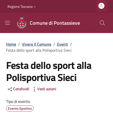
Salta al contenuto principale
Vai al contenuto del piè di pagina
Slim top
Regione Toscana
Comune di Pontassieve
Briciole di pane
Home
/
Vivere Il Comune
/
Eventi
/
Festa dello sport alla Polisportiva Sieci
Festa dello sport alla
Polisportiva Sieci
Condividi
Vedi azioni
Tipo di evento
Evento Sportivo