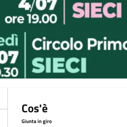
Cos'è
Giunta in giro