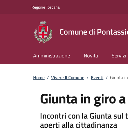
Slim top
Salta al contenuto principale
Vai al contenuto del piè di pagina
Regione Toscana
Comune di Pontassi
Amministrazione
Novità
Servizi
Briciole di pane
Home
/
Vivere Il Comune
/
Eventi
/
Giunta in
Giunta in giro 
Incontri con la Giunta sul
aperti alla cittadinanza