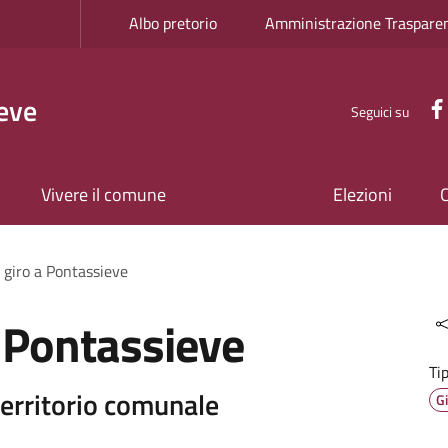
Albo pretorio
Amministrazione Traspare
eve
Seguici su
Vivere il comune
Elezioni
 giro a Pontassieve
a Pontassieve
Ti
 territorio comunale
G