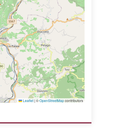
Leaflet
|
©
OpenStreetMap
contributors