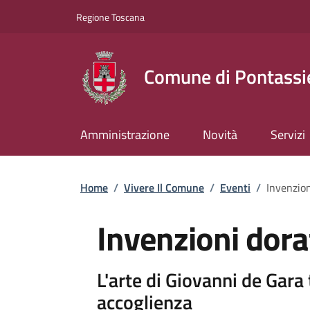
Slim top
Salta al contenuto principale
Vai al contenuto del piè di pagina
Regione Toscana
Comune di Pontassi
Amministrazione
Novità
Servizi
Briciole di pane
Home
/
Vivere Il Comune
/
Eventi
/
Invenzion
Invenzioni dora
L'arte di Giovanni de Gara
accoglienza