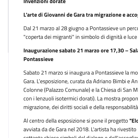
Invenzioni dorate
L'arte di Giovanni de Gara tra migrazione e acco
Dal 21 marzo al 28 giugno a Pontassieve un percor
"coperta dei migranti" in simbolo di dignità e luce
Inaugurazione sabato 21 marzo ore 17,30 – Sala
Pontassieve
Sabato 21 marzo si inaugura a Pontassieve la mos
Gara. L’esposizione, curata da Adriano Bimbi e Anton
Colonne (Palazzo Comunale) e la Chiesa di San Mi
con i lenzuoli isotermici dorati). La mostra propo
migrazione, dei diritti sociali e della responsabilità 
Al centro della esposizione si pone il progetto
"El
avviata da de Gara nel 2018. L'artista ha rivestito c
settanta chiese simboli del dialogo e dell'accogli