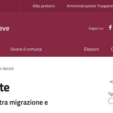
Albo pretorio
Amministrazione Traspare
eve
Seguici su
Vivere il comune
Elezioni
i dorate
te
Ti
 tra migrazione e