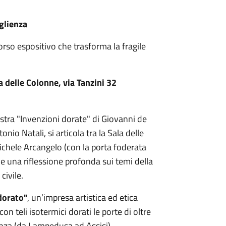
glienza
so espositivo che trasforma la fragile
 delle Colonne, via Tanzini 32
tra "Invenzioni dorate" di Giovanni de
io Natali, si articola tra la Sala delle
chele Arcangelo (con la porta foderata
ne una riflessione profonda sui temi della
civile.
dorato"
, un’impresa artistica ed etica
on teli isotermici dorati le porte di oltre
enza (da Lampedusa ad Assisi).