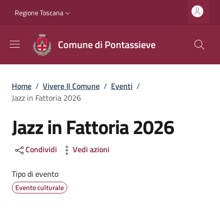
Salta al contenuto principale
Vai al contenuto del piè di pagina
Slim top
Regione Toscana
Comune di Pontassieve
Briciole di pane
Home
/
Vivere Il Comune
/
Eventi
/
Jazz in Fattoria 2026
Jazz in Fattoria 2026
Condividi
Vedi azioni
Tipo di evento
Evento culturale