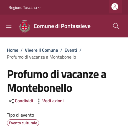
Salta al contenuto principale
Vai al contenuto del piè di pagina
Slim top
Regione Toscana
Comune di Pontassieve
Briciole di pane
Home
/
Vivere Il Comune
/
Eventi
/
Profumo di vacanze a Montebonello
Profumo di vacanze a
Montebonello
Condividi
Vedi azioni
Tipo di evento
Evento culturale