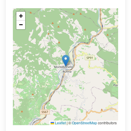
+
−
Leaflet
|
©
OpenStreetMap
contributors