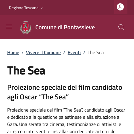
Salta al contenuto principale
Vai al contenuto del piè di pagina
Slim top
Regione Toscana
Comune di Pontassieve
Briciole di pane
Home
/
Vivere Il Comune
/
Eventi
/
The Sea
The Sea
Proiezione speciale del film candidato
agli Oscar “The Sea”
Proiezione speciale del film “The Sea”, candidato agli Oscar
e dedicato alla questione palestinese e alla situazione a
Gaza. Una serata tra cinema, testimonianze di attivisti e
arte, con interventi e installazioni dedicate ai temi dei