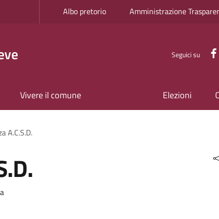
Albo pretorio
Amministrazione Traspare
eve
Seguici su
Vivere il comune
Elezioni
a A.C.S.D.
S.D.
ca