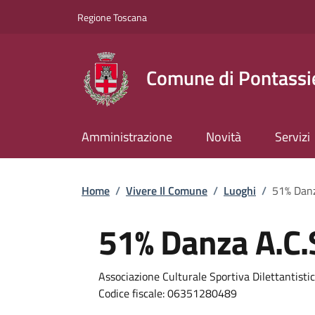
Slim top
Salta al contenuto principale
Vai al contenuto del piè di pagina
Regione Toscana
Comune di Pontassi
Amministrazione
Novità
Servizi
Briciole di pane
Home
/
Vivere Il Comune
/
Luoghi
/
51% Danz
51% Danza A.C.
Dettagli
Associazione Culturale Sportiva Dilettantisti
Codice fiscale: 06351280489