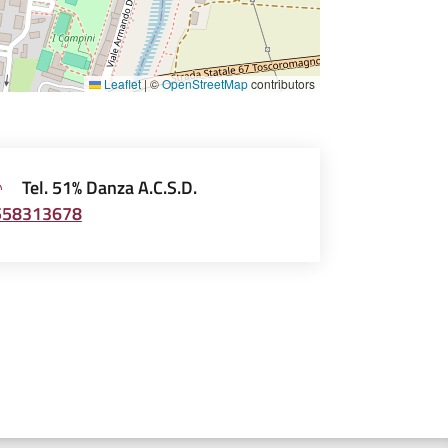
Leaflet
|
©
OpenStreetMap
contributors
Tel. 51% Danza A.C.S.D.
558313678