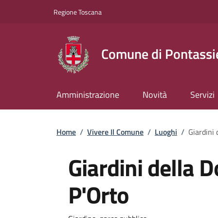
Slim top
Salta al contenuto principale
Vai al contenuto del piè di pagina
Regione Toscana
Comune di Pontassi
Amministrazione
Novità
Servizi
Briciole di pane
Home
/
Vivere Il Comune
/
Luoghi
/
Giardini 
Giardini della D
P'Orto