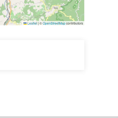
Leaflet
|
©
OpenStreetMap
contributors