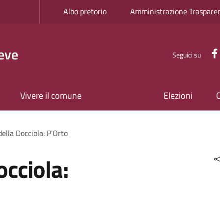
Albo pretorio
Amministrazione Traspare
eve
Seguici su
Vivere il comune
Elezioni
della Docciola: P'Orto
occiola: