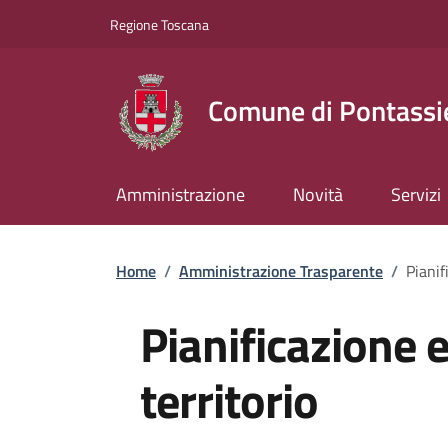
Slim top
Salta al contenuto principale
Vai al contenuto del piè di pagina
Regione Toscana
Comune di Pontassi
Amministrazione
Novità
Servizi
Briciole di pane
Home
/
Amministrazione Trasparente
/
Pianif
Pianificazione 
territorio