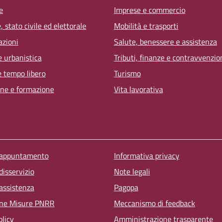
e
Imprese e commercio
 stato civile ed elettorale
Mobilità e trasporti
azioni
Salute, benessere e assistenza
e urbanistica
Tributi, finanze e contravvenzio
e tempo libero
Turismo
ne e formazione
Vita lavorativa
u piè di pagina
 appuntamento
Informativa privacy
disservizio
Note legali
 assistenza
Pagopa
one Misure PNRR
Meccanismo di feedback
olicy
Amministrazione trasparente