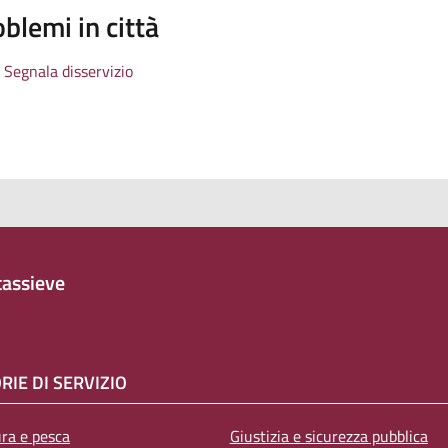
blemi in città
Segnala disservizio
assieve
RIE DI SERVIZIO
ura e pesca
Giustizia e sicurezza pubblica