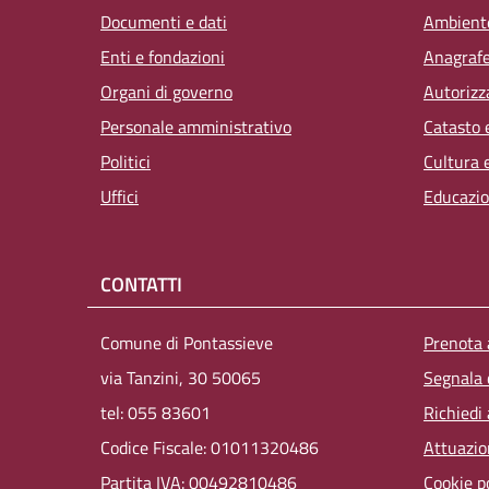
Documenti e dati
Ambient
Enti e fondazioni
Anagrafe,
Organi di governo
Autorizz
Personale amministrativo
Catasto 
Politici
Cultura 
Uffici
Educazio
CONTATTI
Men
Comune di Pontassieve
Prenota
via Tanzini, 30 50065
Segnala 
tel: 055 83601
Richiedi
Codice Fiscale: 01011320486
Attuazi
Partita IVA: 00492810486
Cookie p