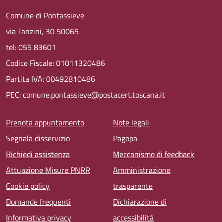
Comune di Pontassieve
via Tanzini, 30 50065
tel: 055 83601
Codice Fiscale: 01011320486
Partita IVA: 00492810486
PEC: comune.pontassieve@postacert.toscana.it
Menu piè di pagina
Prenota appuntamento
Note legali
Segnala disservizio
Pagopa
Richiedi assistenza
Meccanismo di feedback
Attuazione Misure PNRR
Amministrazione
Cookie policy
trasparente
Domande frequenti
Dichiarazione di
Informativa privacy
accessibilità