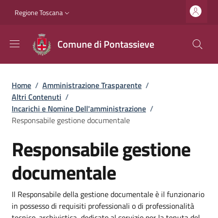
Salta al contenuto principale
Vai al contenuto del piè di pagina
Slim top
Regione Toscana
Comune di Pontassieve
Briciole di pane
Home
/
Amministrazione Trasparente
/
Altri Contenuti
/
Incarichi e Nomine Dell'amministrazione
/
Responsabile gestione documentale
Responsabile gestione
documentale
Dettagli
Il Responsabile della gestione documentale è il funzionario
in possesso di requisiti professionali o di professionalità
tecnico-archivistica, dedicato al servizio per la tenuta del