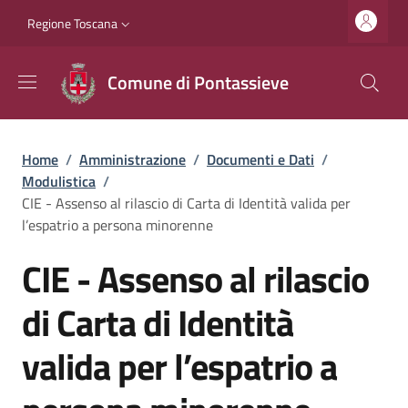
Salta al contenuto principale
Vai al contenuto del piè di pagina
Slim top
Regione Toscana
Comune di Pontassieve
Briciole di pane
Home
/
Amministrazione
/
Documenti e Dati
/
Modulistica
/
CIE - Assenso al rilascio di Carta di Identità valida per
l’espatrio a persona minorenne
CIE - Assenso al rilascio
di Carta di Identità
valida per l’espatrio a