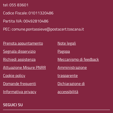
tel: 055 83601
Codice Fiscale: 01011320486
Partita IVA: 00492810486
PEC: comune.pontassieve@postacert.toscana.it
Menu piè di pagina
Prenota appuntamento
Note legali
Segnala disservizio
Pagopa
Richiedi assistenza
Meccanismo di feedback
Attuazione Misure PNRR
Amministrazione
Cookie policy
trasparente
Domande frequenti
Dichiarazione di
Informativa privacy
accessibilità
SEGUICI SU