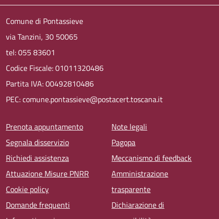
Comune di Pontassieve
via Tanzini, 30 50065
tel: 055 83601
Codice Fiscale: 01011320486
Partita IVA: 00492810486
PEC: comune.pontassieve@postacert.toscana.it
Menu piè di pagina
Prenota appuntamento
Note legali
Segnala disservizio
Pagopa
Richiedi assistenza
Meccanismo di feedback
Attuazione Misure PNRR
Amministrazione
Cookie policy
trasparente
Domande frequenti
Dichiarazione di