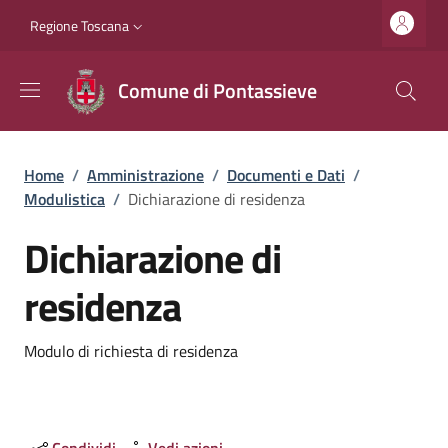
Salta al contenuto principale
Vai al contenuto del piè di pagina
Slim top
Regione Toscana
Comune di Pontassieve
Briciole di pane
Home
/
Amministrazione
/
Documenti e Dati
/
Modulistica
/
Dichiarazione di residenza
Dichiarazione di
residenza
Dettagli
Modulo di richiesta di residenza
Condividi
Vedi azioni