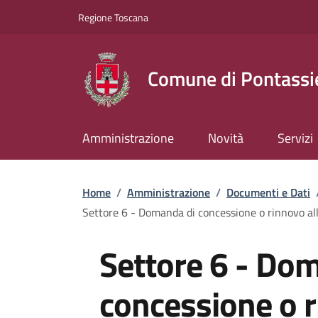
Slim top
Salta al contenuto principale
Vai al contenuto del piè di pagina
Regione Toscana
Comune di Pontassi
Amministrazione
Novità
Servizi
Briciole di pane
Home
/
Amministrazione
/
Documenti e Dati
Settore 6 - Domanda di concessione o rinnovo all
Settore 6 - Do
concessione o 