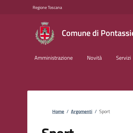
Slim top
Salta al contenuto principale
Vai al contenuto del piè di pagina
Regione Toscana
Comune di Pontassi
Amministrazione
Novità
Servizi
Briciole di pane
Home
/
Argomenti
/
Sport