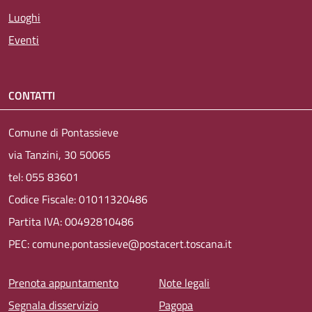
Luoghi
Eventi
CONTATTI
Comune di Pontassieve
via Tanzini, 30 50065
tel: 055 83601
Codice Fiscale: 01011320486
Partita IVA: 00492810486
PEC: comune.pontassieve@postacert.toscana.it
Menu piè di pagina
Prenota appuntamento
Note legali
Segnala disservizio
Pagopa