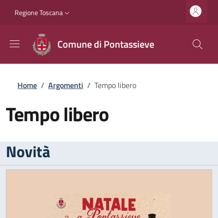
Salta al contenuto principale
Vai al contenuto del piè di pagina
Slim top
Regione Toscana
Comune di Pontassieve
Briciole di pane
Home
/
Argomenti
/
Tempo libero
Tempo libero
Novità