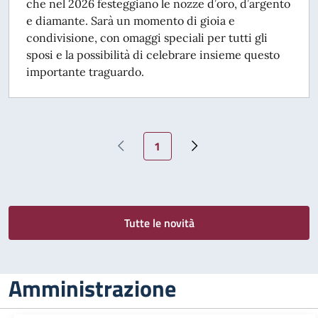
che nel 2026 festeggiano le nozze d’oro, d’argento
e diamante. Sarà un momento di gioia e
condivisione, con omaggi speciali per tutti gli
sposi e la possibilità di celebrare insieme questo
importante traguardo.
Pagina attuale
1
Pagina precedente
Pagina successiva
Tutte le novità
Amministrazione