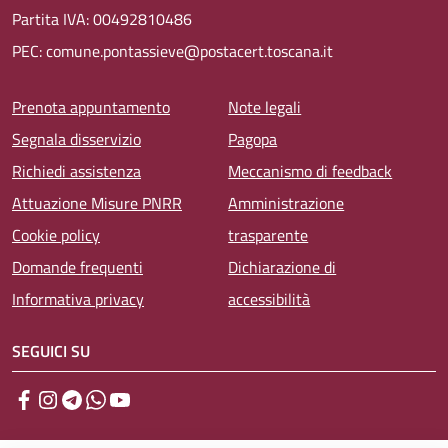
Partita IVA: 00492810486
PEC: comune.pontassieve@postacert.toscana.it
Menu piè di pagina
Prenota appuntamento
Note legali
Segnala disservizio
Pagopa
Richiedi assistenza
Meccanismo di feedback
Attuazione Misure PNRR
Amministrazione
Cookie policy
trasparente
Domande frequenti
Dichiarazione di
Informativa privacy
accessibilità
SEGUICI SU
Facebook
Instagram
Telegram
WhatsApp
YouTube