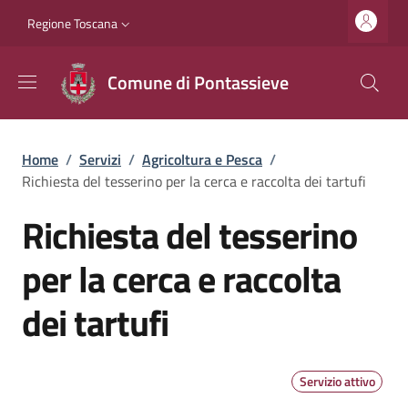
Salta al contenuto principale
Vai al contenuto del piè di pagina
Slim top
Regione Toscana
Comune di Pontassieve
Briciole di pane
Home
/
Servizi
/
Agricoltura e Pesca
/
Richiesta del tesserino per la cerca e raccolta dei tartufi
Richiesta del tesserino
per la cerca e raccolta
dei tartufi
Servizio attivo