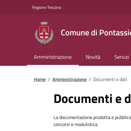
Slim top
Salta al contenuto principale
Vai al contenuto del piè di pagina
Regione Toscana
Comune di Pontassi
Amministrazione
Novità
Servizi
Briciole di pane
Home
/
Amministrazione
/
Documenti e dati
Documenti e d
La documentazione prodotta e pubblicat
concorsi e modulistica.