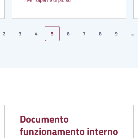
Per saperne di più su
2
3
4
5
6
7
8
9
…
dente
a
Pagina
Pagina
Pagina
Pagina attuale
Pagina
Pagina
Pagina
Pagina
Documento
funzionamento interno