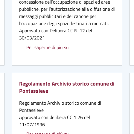
concessione dell’occupazione di spazi ed aree
oncessione o rinnovo all’occupazione di spazi ed aree pubbliche.
pubbliche, per l’autorizzazione alla diffusione di
messaggi pubblicitari e del canone per
l’occupazione degli spazi destinati a mercati.
Approvata con Delibera CC N. 12 del
30/03/2021
Regolamento Canone unico. Alle
Per saperne di più su
Regolamento Archivio storico comune di
Pontassieve
Regolamento Archivio storico comune di
Pontassieve
Approvato con delibera CC 1 26 del
mortuaria
11/07/1996
Regolamento Archivio storico c