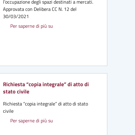
l’occupazione degli spazi destinati a mercati.
 Mod.24/PT
Approvata con Delibera CC N. 12 del
30/03/2021
Regolamento Canone unico
Per saperne di più su
gato B
Richiesta “copia integrale” di atto di
stato civile
Richiesta “copia integrale” di atto di stato
civile
Richiesta “copia integrale” di atto di stat
Per saperne di più su
omune di Pontassieve