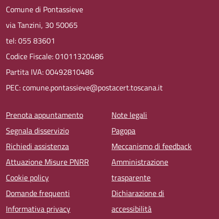
Comune di Pontassieve
via Tanzini, 30 50065
tel: 055 83601
Codice Fiscale: 01011320486
Partita IVA: 00492810486
PEC: comune.pontassieve@postacert.toscana.it
Menu piè di pagina
Prenota appuntamento
Note legali
Segnala disservizio
Pagopa
Richiedi assistenza
Meccanismo di feedback
Attuazione Misure PNRR
Amministrazione
Cookie policy
trasparente
Domande frequenti
Dichiarazione di
Informativa privacy
accessibilità