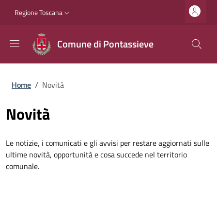
Salta al contenuto principale
Vai al contenuto del piè di pagina
Slim top
Regione Toscana
Comune di Pontassieve
Briciole di pane
Home
/
Novità
Novità
Le notizie, i comunicati e gli avvisi per restare aggiornati sulle
ultime novità, opportunità e cosa succede nel territorio
comunale.