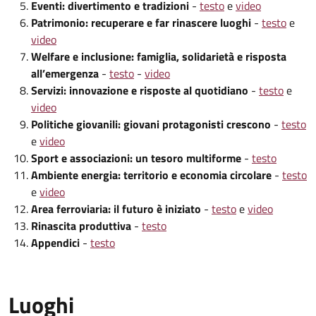
Eventi: divertimento e tradizioni
-
testo
e
video
Patrimonio: recuperare e far rinascere luoghi
-
testo
e
video
Welfare e inclusione: famiglia, solidarietà e risposta
all’emergenza
-
testo
-
video
Servizi: innovazione e risposte al quotidiano
-
testo
e
video
Politiche giovanili: giovani protagonisti crescono
-
testo
e
video
Sport e associazioni: un tesoro multiforme
-
testo
Ambiente energia: territorio e economia circolare
-
testo
e
video
Area ferroviaria: il futuro è iniziato
-
testo
e
video
Rinascita produttiva
-
testo
Appendici
-
testo
Luoghi