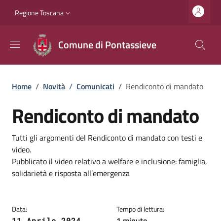
Salta al contenuto principale
Vai al contenuto del piè di pagina
Slim top
Regione Toscana
Comune di Pontassieve
Briciole di pane
Home
/
Novità
/
Comunicati
/
Rendiconto di mandato
Rendiconto di mandato
Dettagli
Descrizione breve
Tutti gli argomenti del Rendiconto di mandato con testi e
video.
Pubblicato il video relativo a welfare e inclusione: famiglia,
solidarietà e risposta all’emergenza
Data:
Tempo di lettura:
1 minuto
11 Aprile 2024